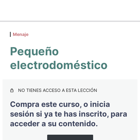
Trucos y consejos para cocinar de… ¡Escándalo!
Menaje
Introducción
1 lección
Pequeño
Sabor
electrodoméstico
4 lecciones
Aprovechamiento
NO TIENES ACCESO A ESTA LECCIÓN
4 lecciones
Compra este curso, o inicia
Ahorro
sesión si ya te has inscrito, para
6 lecciones
acceder a su contenido.
Menaje