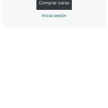
Comprar curso
Intro menaje
Inicia sesión
Mi TOP
Mención Especial de Menaje
Pequeños utensilios para una cocina más práctica
Pequeño electrodoméstico
Trucos rápidos
9 lecciones
Salir