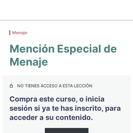
Trucos y consejos para cocinar de… ¡Escándalo!
Menaje
Introducción
1 lección
Mención Especial de
Sabor
Menaje
4 lecciones
Aprovechamiento
NO TIENES ACCESO A ESTA LECCIÓN
4 lecciones
Compra este curso, o inicia
Ahorro
sesión si ya te has inscrito, para
6 lecciones
acceder a su contenido.
Menaje