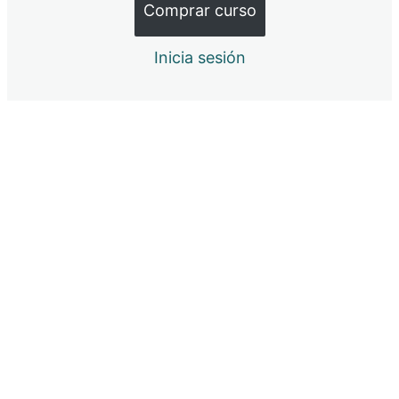
Comprar curso
Intro menaje
Inicia sesión
Mi TOP
Mención Especial de Menaje
Pequeños utensilios para una cocina más práctica
Pequeño electrodoméstico
Trucos rápidos
9 lecciones
Salir